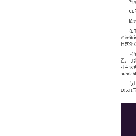
答案或
0
欧洲空
在中国
调设备
建筑外
以法国
置，可
业主大会
préal
与此同
10591