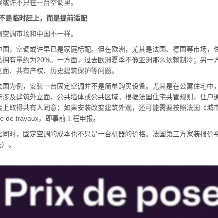
许不只在一台空调里。
1 不是临时赶上，
而是提前适配
调市场和中国不一样。
，空调或许早已是家庭标配。但在欧洲，尤其是法国、德国等市场，住
总拥有量约为20%。一方面，过去欧洲夏季不像亚洲那么依赖制冷；另一
立面、共有产权、历史建筑保护等问题。
为例，安装一台固定空调并不是简单购买设备。尤其是在公寓住宅中，
能涉及建筑外立面、公共墙体或公共区域。根据法国住宅共管规则，住户
上取得共有人同意；如果安装改变建筑外观，还可能需要按照法国《城市规划法
able de travaux，即事前工程申报。
时，固定空调的成本也不只是一台机器的价格。法国第三方家装报价平台Tr
元）。