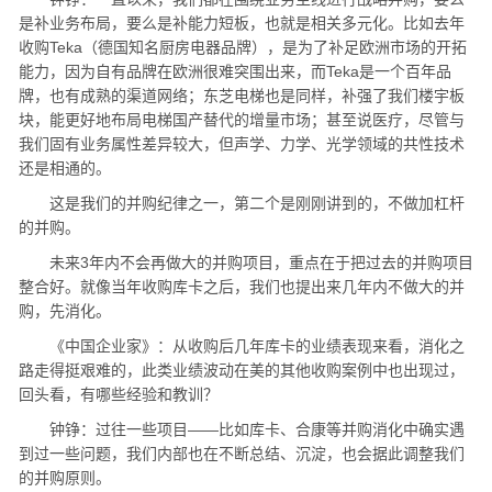
是补业务布局，要么是补能力短板，也就是相关多元化。比如去年
收购Teka（德国知名‌厨房电器品牌）‌，是为了补足欧洲市场的开拓
能力，因为自有品牌在欧洲很难突围出来，而Teka是一个百年品
牌，也有成熟的渠道网络；东芝电梯也是同样，补强了我们楼宇板
块，能更好地布局电梯国产替代的增量市场；甚至说医疗，尽管与
我们固有业务属性差异较大，但声学、力学、光学领域的共性技术
还是相通的。
这是我们的并购纪律之一，第二个是刚刚讲到的，不做加杠杆
的并购。
未来3年内不会再做大的并购项目，重点在于把过去的并购项目
整合好。就像当年收购库卡之后，我们也提出来几年内不做大的并
购，先消化。
《中国企业家》：从收购后几年库卡的业绩表现来看，消化之
路走得挺艰难的，此类业绩波动在美的其他收购案例中也出现过，
回头看，有哪些经验和教训？
钟铮：过往一些项目——比如库卡、合康等并购消化中确实遇
到过一些问题，我们内部也在不断总结、沉淀，也会据此调整我们
的并购原则。