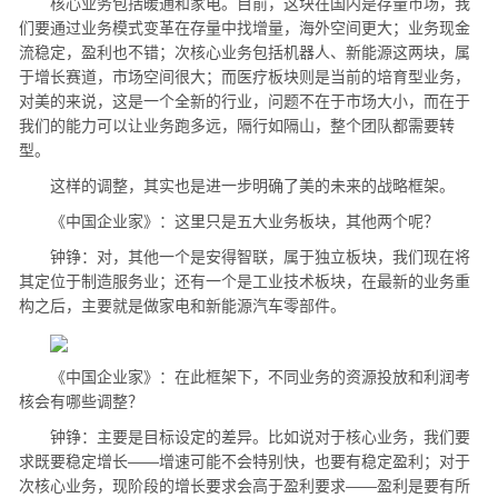
核心业务包括暖通和家电。目前，这块在国内是存量市场，我
们要通过业务模式变革在存量中找增量，海外空间更大；业务现金
流稳定，盈利也不错；次核心业务包括机器人、新能源这两块，属
于增长赛道，市场空间很大；而医疗板块则是当前的培育型业务，
对美的来说，这是一个全新的行业，问题不在于市场大小，而在于
我们的能力可以让业务跑多远，隔行如隔山，整个团队都需要转
型。
这样的调整，其实也是进一步明确了美的未来的战略框架。
《中国企业家》：这里只是五大业务板块，其他两个呢？
钟铮：对，其他一个是安得智联，属于独立板块，我们现在将
其定位于制造服务业；还有一个是工业技术板块，在最新的业务重
构之后，主要就是做家电和新能源汽车零部件。
《中国企业家》：在此框架下，不同业务的资源投放和利润考
核会有哪些调整？
钟铮：主要是目标设定的差异。比如说对于核心业务，我们要
求既要稳定增长——增速可能不会特别快，也要有稳定盈利；对于
次核心业务，现阶段的增长要求会高于盈利要求——盈利是要有所