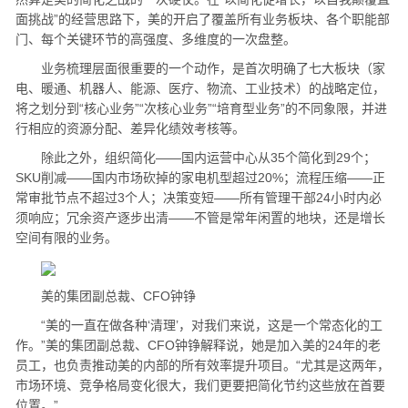
面挑战”的经营思路下，美的开启了覆盖所有业务板块、各个职能部
门、每个关键环节的高强度、多维度的一次盘整。
业务梳理层面很重要的一个动作，是首次明确了七大板块（家
电、暖通、机器人、能源、医疗、物流、工业技术）的战略定位，
将之划分到“核心业务”“次核心业务”“培育型业务”的不同象限，并进
行相应的资源分配、差异化绩效考核等。
除此之外，组织简化——国内运营中心从35个简化到29个；
SKU削减——国内市场砍掉的家电机型超过20%；流程压缩——正
常审批节点不超过3个人；决策变短——所有管理干部24小时内必
须响应；冗余资产逐步出清——不管是常年闲置的地块，还是增长
空间有限的业务。
美的集团副总裁、CFO钟铮
“美的一直在做各种‘清理’，对我们来说，这是一个常态化的工
作。”美的集团副总裁、CFO钟铮解释说，她是加入美的24年的老
员工，也负责推动美的内部的所有效率提升项目。“尤其是这两年，
市场环境、竞争格局变化很大，我们更要把简化节约这些放在首要
位置。”