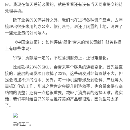
应。我现在每天睡前必做的，就是看看还有没有当天同事提交的待
处理事项。
除了业务的关停并转之外，我们也在进行各种资产盘点，去年
梳理出很多未用的办公室、银行账号，退还了闲置的土地，清理了
一些无业务的公司法人。
《中国企业家》：如何评估“简化”带来的增长贡献？财务数据
上有哪些体现？
钟铮：贡献是一定的，不过落到财务上，还很难量化。
比如砍掉23%的SKU，会带来整个链条的连锁变化。首先最直
接的，底层的研发项目砍掉了23%，这些研发对经营贡献不大，但
是会增加不少的成本；另外，每一种机型都涉及到物料、产线等大
量标准化的工作，削减之后肯定会提升制造效率，也会带来供应商
结构的调整；还有一点也很重要，减轻了消费者的选择困难，说实
话，我们平时给自己的朋友推荐美的产品都很难，因为型号太多
了。
美的工厂。