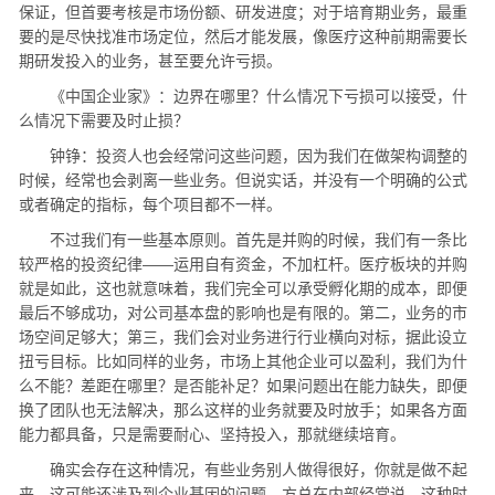
保证，但首要考核是市场份额、研发进度；对于培育期业务，最重
要的是尽快找准市场定位，然后才能发展，像医疗这种前期需要长
期研发投入的业务，甚至要允许亏损。
《中国企业家》：边界在哪里？什么情况下亏损可以接受，什
么情况下需要及时止损？
钟铮：投资人也会经常问这些问题，因为我们在做架构调整的
时候，经常也会剥离一些业务。但说实话，并没有一个明确的公式
或者确定的指标，每个项目都不一样。
不过我们有一些基本原则。首先是并购的时候，我们有一条比
较严格的投资纪律——运用自有资金，不加杠杆。医疗板块的并购
就是如此，这也就意味着，我们完全可以承受孵化期的成本，即便
最后不够成功，对公司基本盘的影响也是有限的。第二，业务的市
场空间足够大；第三，我们会对业务进行行业横向对标，据此设立
扭亏目标。比如同样的业务，市场上其他企业可以盈利，我们为什
么不能？差距在哪里？是否能补足？如果问题出在能力缺失，即便
换了团队也无法解决，那么这样的业务就要及时放手；如果各方面
能力都具备，只是需要耐心、坚持投入，那就继续培育。
确实会存在这种情况，有些业务别人做得很好，你就是做不起
来，这可能还涉及到企业基因的问题。方总在内部经常说，这种时