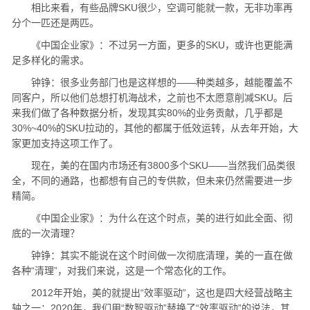
相比来看，有些品牌SKU很少，空调可能就一款，无非功率再
分个一匹还是两匹。
《中国企业家》：不过另一方面，更多的SKU，或许也更能满
足多样化的需求。
钟铮：很多业务部门也是这样想的——种类越多，越能覆盖不
同客户，所以他们总想打机海战术，之前也不太愿意削减SKU。后
来我们做了各种数据分析，发现其实80%的业务贡献，几乎都是
30%~40%的SKU拉动的，其他的都属于低效运转，从去年开始，大
家更加支持这项工作了。
现在，美的在国内市场还有3800多个SKU——当然我们品类很
全，不同的通路，也都想有自己的专供款，但未来仍然需要进一步
精简。
《中国企业家》：为什么在这个时点，美的进行如此全面、彻
底的一次清理？
钟铮：其实不能说在这个时间做一次彻底清理，美的一直在做
各种“清理”，对我们来说，这是一个常态化的工作。
2012年开始，美的就提出“效率驱动”，这也是四大经营战略主
轴之一；2020年，我们用“数智驱动”替换了“效率驱动”的说法，其