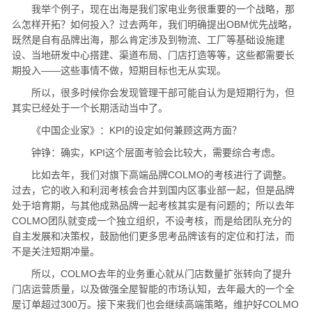
我举个例子，现在出海是我们家电业务很重要的一个战略，那
么怎样开拓？如何投入？过去两年，我们明确提出OBM优先战略，
既然是自有品牌出海，那么肯定涉及到物流、工厂等基础设施建
设、当地研发中心搭建、渠道布局、门店打造等等，这些都需要长
期投入——这些事情不做，短期目标也无从实现。
所以，很多时候你会发现管理干部可能自认为是短期行为，但
其实已经处于一个长期活动当中了。
《中国企业家》：KPI的设定如何兼顾这两方面？
钟铮：确实，KPI这个层面考验会比较大，需要综合考虑。
比如去年，我们对旗下高端品牌COLMO的考核进行了调整。
过去，它的收入和利润考核会合并到国内区事业部一起，但是品牌
处于培育期，与其他成熟品牌一起考核其实是有问题的；所以去年
COLMO团队就变成一个独立组织，不设考核，而是给团队充分的
自主发展和决策权，鼓励他们更多思考品牌该有的定位和打法，而
不是关注短期冲量。
所以，COLMO去年的业务重心就从门店数量扩张转向了提升
门店运营质量，以及做强全屋智能的市场认知，去年最大的一个全
屋订单超过300万。接下来我们也会继续高端策略，维护好COLMO