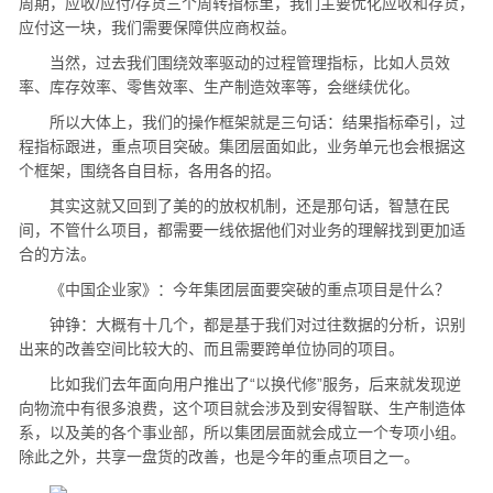
周期，应收/应付/存货三个周转指标里，我们主要优化应收和存货，
应付这一块，我们需要保障供应商权益。
当然，过去我们围绕效率驱动的过程管理指标，比如人员效
率、库存效率、零售效率、生产制造效率等，会继续优化。
所以大体上，我们的操作框架就是三句话：结果指标牵引，过
程指标跟进，重点项目突破。集团层面如此，业务单元也会根据这
个框架，围绕各自目标，各用各的招。
其实这就又回到了美的的放权机制，还是那句话，智慧在民
间，不管什么项目，都需要一线依据他们对业务的理解找到更加适
合的方法。
《中国企业家》：今年集团层面要突破的重点项目是什么？
钟铮：大概有十几个，都是基于我们对过往数据的分析，识别
出来的改善空间比较大的、而且需要跨单位协同的项目。
比如我们去年面向用户推出了“以换代修”服务，后来就发现逆
向物流中有很多浪费，这个项目就会涉及到安得智联、生产制造体
系，以及美的各个事业部，所以集团层面就会成立一个专项小组。
除此之外，共享一盘货的改善，也是今年的重点项目之一。