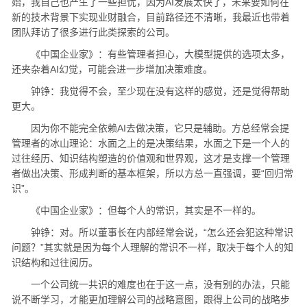
始，我自己也产生了一些担忧，因为AI发展太快了，未来要如何在
新的技术背景下实现业财融合，目前路径还不清晰，我最近也带着
团队拜访了很多进行此类探索的公司。
《中国企业家》：有些管理者担心，大模型提供的选项太多，
还夹杂着AI幻觉，可能会进一步增加决策难度。
钟铮：我觉得不会，至少现在没有这样的感觉，还是觉得帮助
更大。
因为你不能完全依赖AI去做决策，它只是辅助。方总经常会提
管理者的冰山理论：水面之上的是决策结果，水面之下是一个人的
过往经历、知识结构塑造的价值观和世界观，这才是支撑一个管理
者做出决策、形成判断的基本框架，所以方总一直强调，要“回归常
识”。
《中国企业家》：但每个人的常识，其实是不一样的。
钟铮：对。所以董事长在内部经常会说，“怎么还会犯这种常识
问题？”其实就是因为每个人理解的常识不一样，取决于每个人的知
识结构和过往阅历。
一个公司统一共识的难度也在于这一点，没有别的办法，只能
说不断学习，才能更加理解公司的战略意图，跟得上公司的战略步