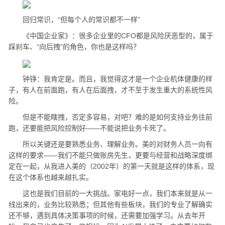
回归常识，“但每个人的常识都不一样”
《中国企业家》：很多企业里的CFO都是风险厌恶型的，属于
踩刹车、“向后拽”的角色，你也是这样吗？
钟铮：我肯定是。而且，我觉得这才是一个企业机体健康的样
子，有人在前面跑，有人在后面拽，才不至于发生重大的系统性风
险。
但是不能瞎拽，否定多容易，对吧？难的是如何支持业务往前
跑，还要能把风险控制好——不能说把业务卡死了。
所以关键还是要熟悉业务、理解业务。美的对财务人员一向有
这样的要求——我们不能只做账房先生，更要与经营和战略深度绑
定在一起，从我进入美的（2002年）的第一天就是这样的体系，现
在这个体系也越来越扎实。
这也是我们目前的一大挑战。家电好一点，我们本来就是从一
线出来的，业务比较熟悉；但其他有些板块，我们的专业了解确实
还不够，遇到具体决策事项的时候，还需要加强学习。从去年开