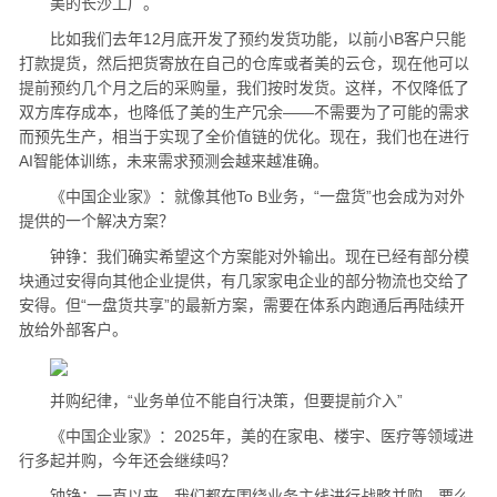
美的长沙工厂。
比如我们去年12月底开发了预约发货功能，以前小B客户只能
打款提货，然后把货寄放在自己的仓库或者美的云仓，现在他可以
提前预约几个月之后的采购量，我们按时发货。这样，不仅降低了
双方库存成本，也降低了美的生产冗余——不需要为了可能的需求
而预先生产，相当于实现了全价值链的优化。现在，我们也在进行
AI智能体训练，未来需求预测会越来越准确。
《中国企业家》：就像其他To B业务，“一盘货”也会成为对外
提供的一个解决方案？
钟铮：我们确实希望这个方案能对外输出。现在已经有部分模
块通过安得向其他企业提供，有几家家电企业的部分物流也交给了
安得。但“一盘货共享”的最新方案，需要在体系内跑通后再陆续开
放给外部客户。
并购纪律，“业务单位不能自行决策，但要提前介入”
《中国企业家》：2025年，美的在家电、楼宇、医疗等领域进
行多起并购，今年还会继续吗？
钟铮：一直以来，我们都在围绕业务主线进行战略并购，要么