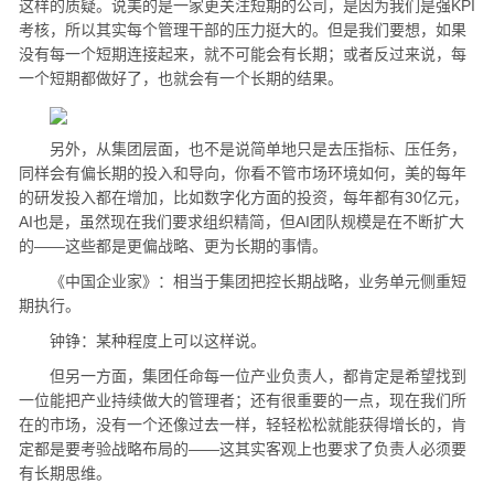
这样的质疑。说美的是一家更关注短期的公司，是因为我们是强KPI
考核，所以其实每个管理干部的压力挺大的。但是我们要想，如果
没有每一个短期连接起来，就不可能会有长期；或者反过来说，每
一个短期都做好了，也就会有一个长期的结果。
另外，从集团层面，也不是说简单地只是去压指标、压任务，
同样会有偏长期的投入和导向，你看不管市场环境如何，美的每年
的研发投入都在增加，比如数字化方面的投资，每年都有30亿元，
AI也是，虽然现在我们要求组织精简，但AI团队规模是在不断扩大
的——这些都是更偏战略、更为长期的事情。
《中国企业家》：相当于集团把控长期战略，业务单元侧重短
期执行。
钟铮：某种程度上可以这样说。
但另一方面，集团任命每一位产业负责人，都肯定是希望找到
一位能把产业持续做大的管理者；还有很重要的一点，现在我们所
在的市场，没有一个还像过去一样，轻轻松松就能获得增长的，肯
定都是要考验战略布局的——这其实客观上也要求了负责人必须要
有长期思维。