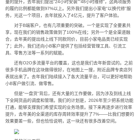
量的提升，去年我们提出“24小时安装”“48小时维修”，这两项服务
的履约比例都能做到97%以上。另外我们提出小家电“以换代修”服
务，光这一个项目，去年就投入了4亿元，提升了客户体验。
对于B端客户，也有几项重要的突破。一个是实现了全要素共
享，现在我们的销售政策做到了100%在线；另外一个是全渠道融
合，去年美的提出线上线下同款同价，目前小家电品类已经实现
了；此外，我们还向小B客户提供了包括经营管理工具、引流工
具、零售方法等一系列的赋能。
还有O2O多流量平台的覆盖，这也是我们去年新尝试的。之前
很多手机品牌在这块做得很好，在地图上一搜，附近品牌专卖店列
表就出来了。去年我们陆续接入了各大流量平台，可以更好地帮助
小B客户做引流、做零售。
但是“一盘货”背后，还有大量的工作要做，因为涉及到线上线
下全网货品的调度和管理。我们的计划是，2026年至少把系统功能
打通，能够支撑我们希望实现的业务场景。接下来再逐步进行效率
提升，去年美的全渠道的库存周转效率提升了7%——比我们想要的
效果要差一些，但也恰恰说明，这一块还有很多改善空间。