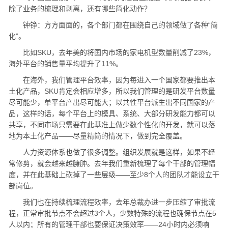
除了业务的梳理和剥离，还有哪些简化动作？
钟铮：方方面面的，各个部门都在围绕自己的领域做了各种“简
化”。
比如SKU，去年美的将国内市场的家电机型数量削减了23%，
海外平台的销售量平均提升了11%。
在海外，我们管理平台效率，因为每进入一个国家都要推出本
土化产品，SKU肯定会相应增多，所以我们管理的是研发平台数量
尽可能少，单平台产出尽可能大；以共性平台派生出不同国家的产
品，这样的话，每个平台上的模具、系统、大部分研发能力都可以
共享，不同市场只需要在此基准上做少数个性化的开发，就可以落
地为本土化产品——尽量精简的情况下，做到完全覆盖。
人力资源体系也做了很多调整。组织发展就是这样，如果不经
常修剪，就会越来越臃肿。去年我们重新梳理了每个干部的管理幅
度，并在此基础上砍掉了一些层级——至少8个人的团队才能设立干
部岗位。
我们也在持续梳理流程效率，去年总裁办进一步压缩了审批流
程，正常审批节点不会超过3个人，少数特殊的流程也确保节点在5
人以内；所有的管理干部也要保证决策效率——24小时内必须响