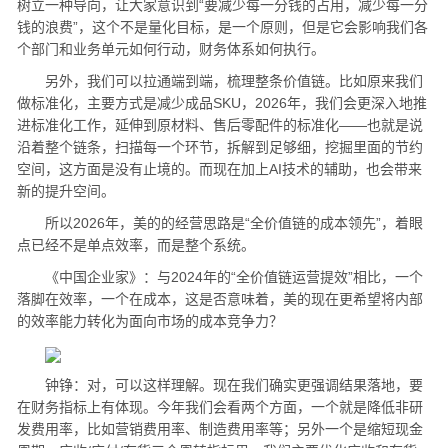
树立一种导向，让大家意识到“要减少每一分钱的占用，减少每一分
钱的浪费”，这个不是量化目标，是一个原则，但是它会影响我们各
个部门和业务单元如何行动，财务体系如何执行。
另外，我们可以拉通端到端，梳理整条价值链。比如原来我们
做标准化，主要方式是减少成品SKU，2026年，我们会更深入地推
进标准化工作，延伸到原材料、售后零配件的标准化——也就是说
沿着整个链条，扫描每一个环节，拆解到足够细，挖掘里面的节约
空间，这方面是没有止境的。而现在加上AI技术的辅助，也会带来
新的提升空间。
所以2026年，美的的经营思路是“全价值链的成本领先”，着眼
点已经不是单点效率，而是整个系统。
《中国企业家》：与2024年的“全价值链运营提效”相比，一个
落脚在效率，一个在成本，这是否意味着，美的现在更希望将内部
的效率能力转化为面向市场的成本竞争力？
钟铮：对，可以这样理解。现在我们确实更强调结果落地，要
在财务指标上有体现。今年我们会看两个方面，一个就是降低非研
发费用率，比如营销费用率、制造费用率等；另外一个是缩短现金