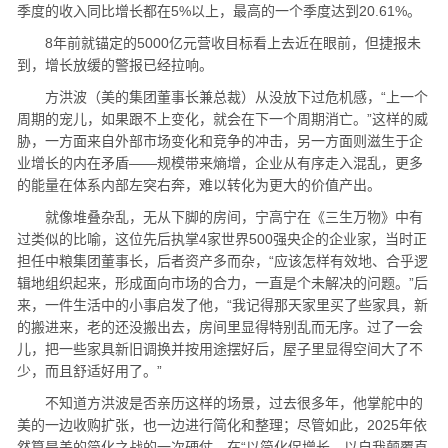
季度的收入同比增长都在5%以上，最高的一个季度达到20.61%。
8年前就锚定的5000亿元营收目标看上去近在眼前，但捷报未
到，增长放缓的警报已经拉响。
方洪波（美的集团董事长兼总裁）从没放下过危机感，“上一个
周期的宠儿，如果跟不上变化，就会在下一个周期消亡。”这样的威
胁，一方面来自外部市场变化和竞争的冲击，另一方面则滋生于企
业增长的内在矛盾——规模带来熵增，企业从有序走入混乱，更多
的能量在体系内部左突右奔，难以转化为更大的价值产出。
就像堆叠杂乱，无从下脚的房间，宁高宁在《三生万物》中有
过类似的比喻，这位先后执掌4家世界500强央企的企业家，当时正
担任中粮集团董事长，后者资产多而杂，“应该怎样有效地、合乎逻
辑地组织起来，形成面向市场的合力，一直是个未解决的问题。”后
来，一件生活中的小事启发了他，“我记得那天家里买了些家具，新
的搬进来，老的还没搬出去，房间里显得特别乱而无序。过了一会
儿，把一些家具新旧调换并按用途摆好后，屋子里显得空间大了不
少，而且舒适好用了。”
不知道方洪波是否亲历这样的场景，过去很多年，他掌舵中的
美的一边收购扩张，也一边进行简化和整理；尽管如此，2025年依
然算是美的简化之战的一次硬仗。在“以简化促增长，以自我颠覆直